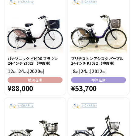
格
格
パナソニック ビビDX ブラウン
ブリヂストン アシスタ パープル
24インチ YJ023 【中古車】
24インチ KJ032 【中古車】
｜
12
｜
24
｜
2020
｜
｜
8
｜
24
｜
2012
｜
Ah
年
Ah
年
inch
inch
販
販
横浜在庫
神戸在庫
売
通
¥88,000
売
通
¥53,700
元:
元:
常
常
価
価
格
格