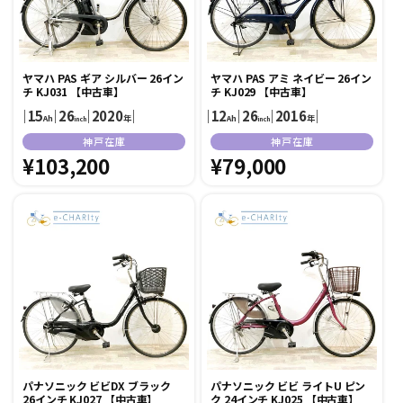
ヤマハ PAS ギア シルバー 26イン
ヤマハ PAS アミ ネイビー 26イン
チ KJ031 【中古車】
チ KJ029 【中古車】
｜
15
｜
26
｜
2020
｜
｜
12
｜
26
｜
2016
｜
Ah
年
Ah
年
inch
inch
販
販
神戸在庫
神戸在庫
売
通
¥103,200
売
通
¥79,000
元:
元:
常
常
価
価
格
格
パナソニック ビビDX ブラック
パナソニック ビビ ライトU ピン
26インチ KJ027 【中古車】
ク 24インチ KJ025 【中古車】