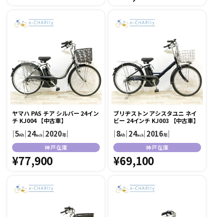
元:
常
価
価
格
格
ヤマハ PAS チア シルバー 24イン
ブリヂストン アシスタユニ ネイ
チ KJ004 【中古車】
ビー 24インチ KJ003 【中古車】
｜
5
｜
24
｜
2020
｜
｜
8
｜
24
｜
2016
｜
Ah
年
Ah
年
inch
inch
販
販
神戸在庫
神戸在庫
売
通
¥77,900
売
通
¥69,100
元:
元:
常
常
価
価
格
格