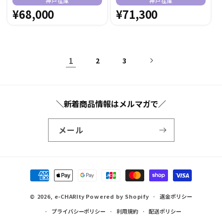
販
販
神戸在庫
神戸在庫
売
通
¥68,000
売
通
¥71,300
元:
元:
常
常
価
価
格
格
1
2
3
＼新着商品情報はメルマガで／
メール
決
済
© 2026,
e-CHARIty
Powered by Shopify
方
返金ポリシー
法
プライバシーポリシー
利用規約
配送ポリシー