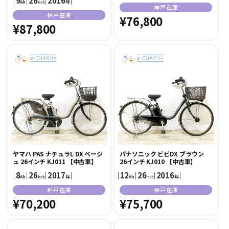
｜
9
｜
26
｜
2016
｜
Ah
年
inch
販
神戸在庫
販
神戸在庫
売
通
¥76,800
売
通
¥87,800
元:
常
元:
常
価
価
格
格
ヤマハ PAS ナチュラL DX ベージ
パナソニック ビビDX ブラウン
ュ 26インチ KJ011 【中古車】
26インチ KJ010 【中古車】
｜
8
｜
26
｜
2017
｜
｜
12
｜
26
｜
2016
｜
Ah
年
Ah
年
inch
inch
販
販
神戸在庫
神戸在庫
売
通
¥70,200
売
通
¥75,700
元:
元:
常
常
価
価