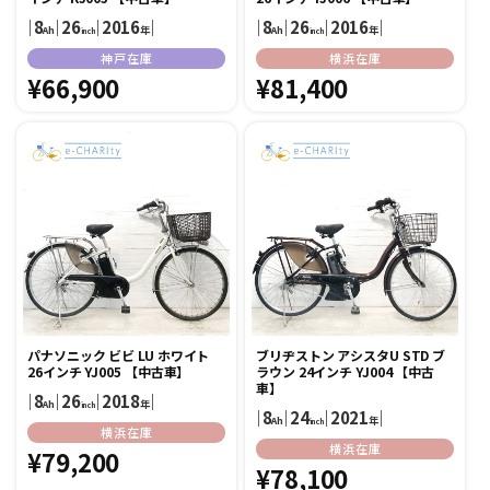
｜
8
｜
26
｜
2016
｜
｜
8
｜
26
｜
2016
｜
Ah
年
Ah
年
inch
inch
販
販
神戸在庫
横浜在庫
売
通
¥66,900
売
通
¥81,400
元:
元:
常
常
価
価
格
格
パナソニック ビビ LU ホワイト
ブリヂストン アシスタU STD ブ
26インチ YJ005 【中古車】
ラウン 24インチ YJ004 【中古
車】
｜
8
｜
26
｜
2018
｜
Ah
年
inch
｜
8
｜
24
｜
2021
｜
Ah
年
inch
販
横浜在庫
販
横浜在庫
売
通
¥79,200
売
通
¥78,100
元:
常