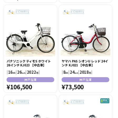
元:
常
価
価
格
格
パナソニック ティモS ホワイト
ヤマハ PAS シオンU レッド 24イ
26インチ KJ023 【中古車】
ンチ KJ021 【中古車】
｜
16
｜
26
｜
2022
｜
｜
8
｜
24
｜
2018
｜
Ah
年
Ah
年
inch
inch
販
販
神戸在庫
神戸在庫
売
通
¥106,500
売
通
¥73,500
元:
元:
常
常
価
価
格
格