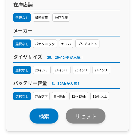
在庫店舗
選択なし
横浜在庫
神戸在庫
メーカー
選択なし
パナソニック
ヤマハ
ブリヂストン
タイヤサイズ
20、26インチが人気！
選択なし
20インチ
24インチ
26インチ
27インチ
バッテリー容量
8、12Ahが人気！
選択なし
7Ah以下
8～9Ah
12～13Ah
15Ah以上
検索
リセット