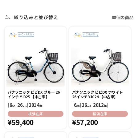
絞り込みと並び替え
88個の商品
パナソニック ビビDX ブルー 26
パナソニック ビビDX ホワイト
インチ YJ025 【中古車】
26インチ YJ024 【中古車】
｜
6
｜
26
｜
2014
｜
｜
6
｜
26
｜
2012
｜
Ah
年
Ah
年
inch
inch
販
販
横浜在庫
横浜在庫
売
通
¥59,400
売
通
¥57,200
元:
元:
常
常
価
価