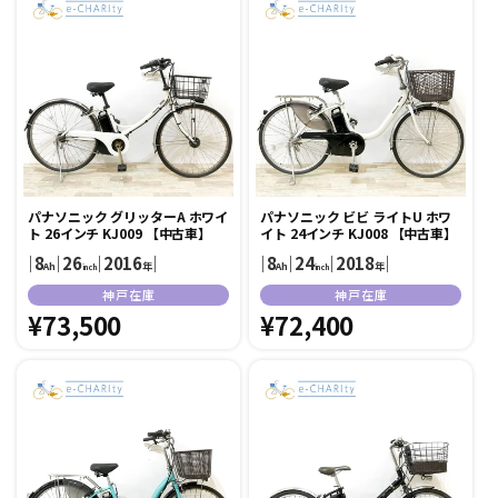
格
格
パナソニック グリッターA ホワイ
パナソニック ビビ ライトU ホワ
ト 26インチ KJ009 【中古車】
イト 24インチ KJ008 【中古車】
｜
8
｜
26
｜
2016
｜
｜
8
｜
24
｜
2018
｜
Ah
年
Ah
年
inch
inch
販
販
神戸在庫
神戸在庫
売
通
¥73,500
売
通
¥72,400
元:
元:
常
常
価
価
格
格