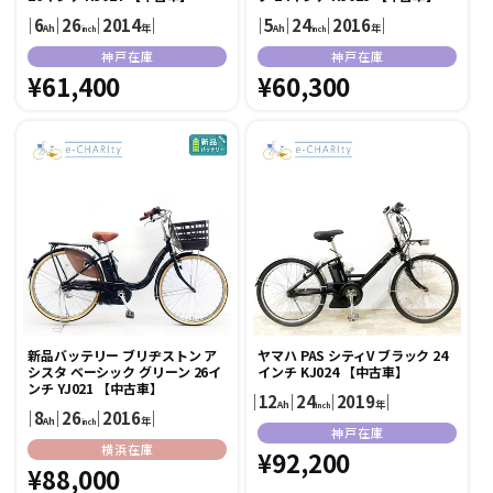
｜
6
｜
26
｜
2014
｜
｜
5
｜
24
｜
2016
｜
Ah
年
Ah
年
inch
inch
販
販
神戸在庫
神戸在庫
売
通
¥61,400
売
通
¥60,300
元:
元:
常
常
価
価
格
格
新品バッテリー ブリヂストン ア
ヤマハ PAS シティV ブラック 24
シスタ ベーシック グリーン 26イ
インチ KJ024 【中古車】
ンチ YJ021 【中古車】
｜
12
｜
24
｜
2019
｜
Ah
年
inch
｜
8
｜
26
｜
2016
｜
Ah
年
inch
販
神戸在庫
販
横浜在庫
売
通
¥92,200
売
通
¥88,000
元:
常