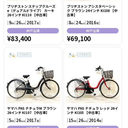
ブリヂストン ステップクルーズ
ブリヂストン アシスタベーシッ
e（デュアルドライブ） カーキ
ク ブラウン 24インチ KI108 【中
26インチ KI110 【中古車】
古車】
｜
9
｜
26
｜
2017
｜
｜
8
｜
24
｜
2016
｜
Ah
年
Ah
年
inch
inch
販
販
神戸在庫
神戸在庫
売
通
¥83,400
売
通
¥69,100
元:
元:
常
常
価
価
格
格
ヤマハ PAS ナチュラM ブラウン
ヤマハ PAS ナチュラ レッド 26イ
26インチ KI107 【中古車】
ンチ KI105 【中古車】
｜
5
｜
26
｜
2017
｜
｜
15
｜
26
｜
2014
｜
Ah
年
Ah
年
inch
inch