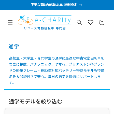
コンテン
不要な電動自転車はLINE無料査定
ツに進む
カ
ー
ト
コ
通学
レ
ク
高校生・大学生・専門学生の通学に最適な中古電動自転車を
豊富に掲載。パナソニック、ヤマハ、ブリヂストン各ブラン
シ
ドの軽量フレーム・長距離対応バッテリー搭載モデルも整備
ョ
済み＆保証付きで安心。毎日の通学を快適にサポートしま
ン
す。
:
通学モデルを絞り込む