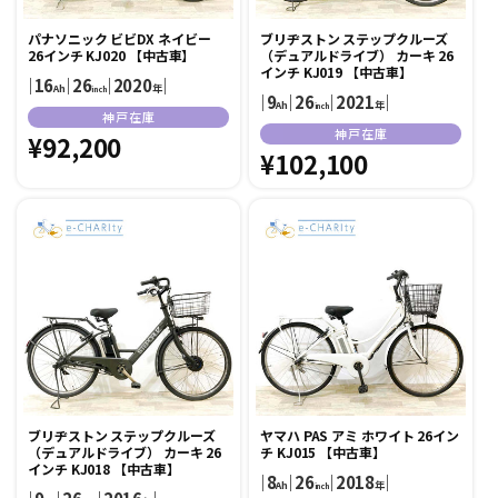
パナソニック ビビDX ネイビー
ブリヂストン ステップクルーズ
26インチ KJ020 【中古車】
（デュアルドライブ） カーキ 26
インチ KJ019 【中古車】
｜
16
｜
26
｜
2020
｜
Ah
年
inch
｜
9
｜
26
｜
2021
｜
Ah
年
inch
販
神戸在庫
販
神戸在庫
売
通
¥92,200
売
通
¥102,100
元:
常
元:
常
価
価
格
格
ブリヂストン ステップクルーズ
ヤマハ PAS アミ ホワイト 26イン
（デュアルドライブ） カーキ 26
チ KJ015 【中古車】
インチ KJ018 【中古車】
｜
8
｜
26
｜
2018
｜
Ah
年
inch