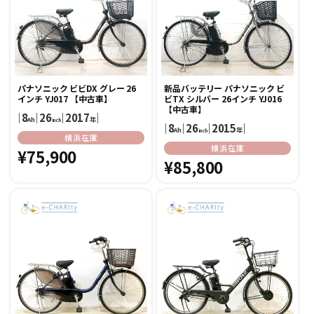
パナソニック ビビDX グレー 26
新品バッテリー パナソニック ビ
インチ YJ017 【中古車】
ビTX シルバー 26インチ YJ016
【中古車】
｜
8
｜
26
｜
2017
｜
Ah
年
inch
｜
8
｜
26
｜
2015
｜
Ah
年
inch
販
横浜在庫
販
横浜在庫
売
通
¥75,900
売
通
¥85,800
元:
常
元:
常
価
価
格
格