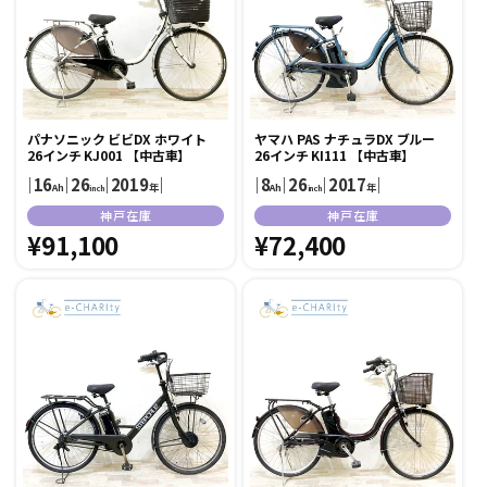
パナソニック ビビDX ホワイト
ヤマハ PAS ナチュラDX ブルー
26インチ KJ001 【中古車】
26インチ KI111 【中古車】
｜
16
｜
26
｜
2019
｜
｜
8
｜
26
｜
2017
｜
Ah
年
Ah
年
inch
inch
販
販
神戸在庫
神戸在庫
売
通
¥91,100
売
通
¥72,400
元:
元:
常
常
価
価
格
格