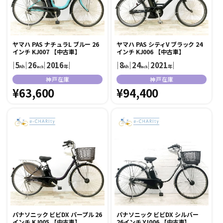
ヤマハ PAS ナチュラL ブルー 26
ヤマハ PAS シティV ブラック 24
インチ KJ007 【中古車】
インチ KJ006 【中古車】
｜
5
｜
26
｜
2016
｜
｜
8
｜
24
｜
2021
｜
Ah
年
Ah
年
inch
inch
販
販
神戸在庫
神戸在庫
売
通
¥63,600
売
通
¥94,400
元:
元:
常
常
価
価
格
格
パナソニック ビビDX パープル 26
パナソニック ビビDX シルバー
インチ KJ005 【中古車】
26インチ YJ006 【中古車】