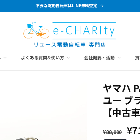
不要な電動自転車はLINE無料査定
料
よくある質問&使い方
会社概要・活動
買
ヤマハ P
ユー ブラ
【中古
通
セ
¥7
¥88,000