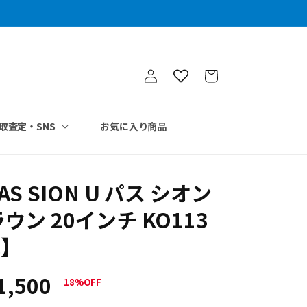
ロ
カ
グ
ー
イ
ト
ン
取査定・SNS
お気に入り商品
AS SION U パス シオン
ウン 20インチ KO113
車】
1,500
18%OFF