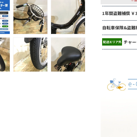
1年間盗難補償 ￥3,
自転車保険&盗難補償
チャー
配送エリア外