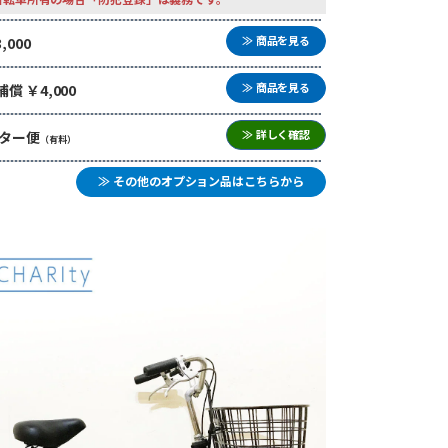
≫ 商品を見る
000
≫ 商品を見る
 ￥4,000
≫ 詳しく確認
ター便
（有料）
≫ その他のオプション品はこちらから