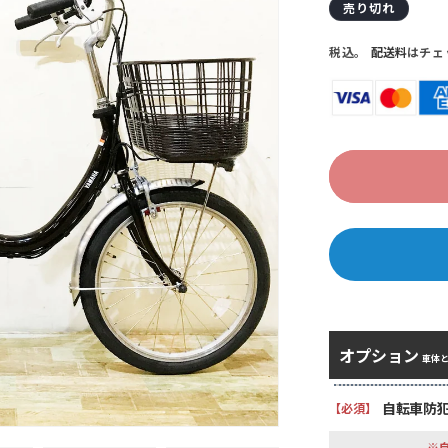
常
ー
売り切れ
価
ル
税込。
配送料
はチェ
格
価
格
オプション
車体
自転車防犯
【必須】
※