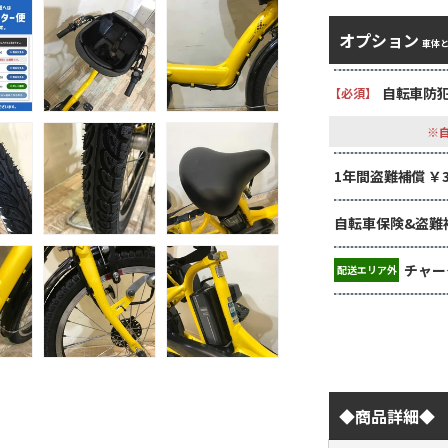
オプション
車体
自転車防犯
【必須】
※
1年間盗難補償 ￥3,
自転車保険&盗難補償
チャー
配送エリア外
◆商品詳細◆