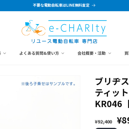
不要な電動自転車はLINE無料査定
料
よくある質問&使い方
会社概要・活動
買
ブリヂス
ティット 
KR04
通
セ
¥8
¥92,400