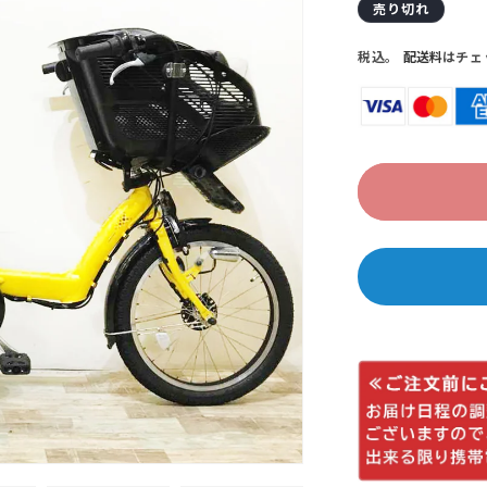
常
ー
売り切れ
価
ル
税込。
配送料
はチェ
格
価
格