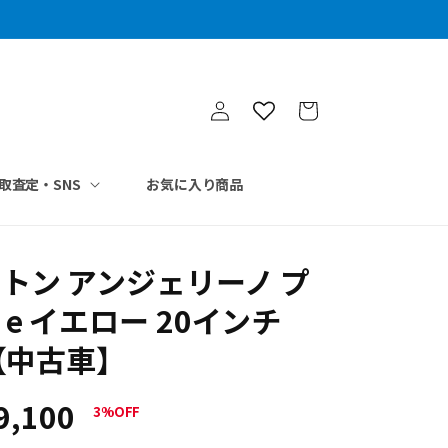
ロ
カ
グ
ー
イ
ト
ン
取査定・SNS
お気に入り商品
トン アンジェリーノ プ
e イエロー 20インチ
6【中古車】
9,100
3%OFF