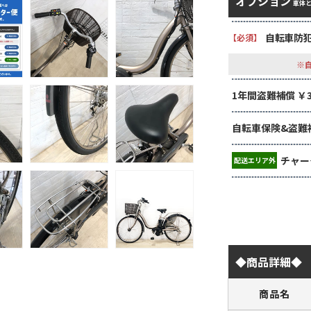
オプション
車体
自転車防犯
【必須】
※
1年間盗難補償 ￥3,
自転車保険&盗難補償
チャー
配送エリア外
◆商品詳細◆
商品名