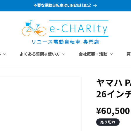
不要な電動自転車はLINE無料査定
料
よくある質問&使い方
会社概要・活動
買
ヤマハ P
26インチ
通
¥60,500
常
売り切れ