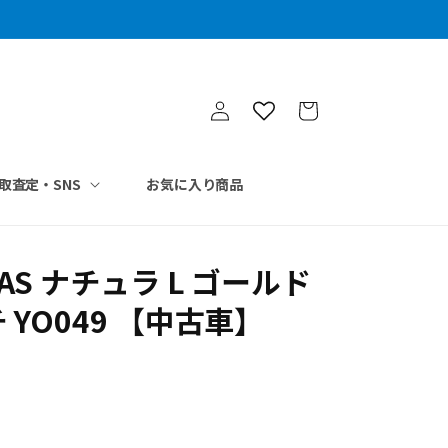
ロ
カ
グ
ー
イ
ト
ン
取査定・SNS
お気に入り商品
AS ナチュラ L ゴールド
 YO049 【中古車】