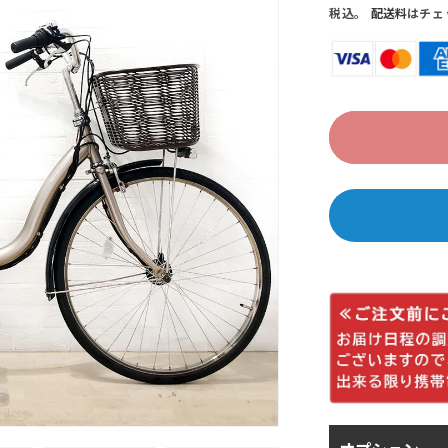
価
税込。
配送料
はチェ
格