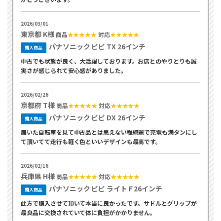
2026/03/01
東京都 K様
商品
★★★★★
対応
★★★★★
パナソニック ビビ TX 26インチ
購入商品
中古でも状態が良く、大活躍しております。お店とのやりとりも誠
実さが感じられて安心感がありました。
2026/02/26
京都府 T様
商品
★★★★★
対応
★★★★★
パナソニック ビビ DX 26インチ
購入商品
届いた自転車を見て中古品とは思えない程綺麗で充電も満タンにし
て頂いてて走行も軽く色といいデザインも最高です。
2026/02/16
兵庫県 H様
商品
★★★★★
対応
★★★★★
パナソニック ビビ ライト F 26インチ
購入商品
此方で購入させて頂いて本当に良かったです。サドルとグリップが
最良品に交換されていて体に負担がかかりません。