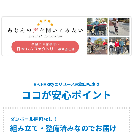
パナソニック ビビ SS 20インチ
購入商品
十分な対応して頂きました。
2025/12/22
東京都 K様
商品
★★★★★
対応
★★★★★
パナソニック ビビ EX 24インチ
購入商品
母への乗り換え用として購入させて頂きました。本人も大満足して
いたので感謝しています。
2025/12/15
東京都 K様
商品
★★★★★
対応
★★★★★
e-CHARItyのリユース電動自転車は
パナソニック ビビ DX 26インチ
購入商品
ココが安心ポイント
自社配送でしたのでスタッフさんが乗り方など詳しくご説明いただ
きとても安心できました。
2025/12/15
ダンボール梱包なし！
大坂府 K様
商品
★★★★★
対応
★★★★★
組み立て・整備済みなのでお届け
パナソニック ビビ DX 26インチ
購入商品