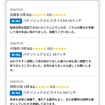
2026/07/31
兵庫県 E様
商品
★★★★★
対応
★★★★★
パナソニック ビビスタイルDX 26インチ
購入商品
配達日時は指定できないということでしたが、こちらの都合を考慮
して頂き本当に助かりました。有難うございました。
2026/07/28
大阪府 O様
商品
★★★★★
対応
★★★★★
パナソニック ビビL 26インチ
購入商品
分かりやすく説明して頂き助かりました乗り心地も良く順調です。
有りがとうございました。又何かありましたら宜しくお願いしま
す。
2026/07/19
神奈川県 S様
商品
★★★★★
対応
★★★★★
パナソニック ビビライトU 26インチ
購入商品
本体も非常に綺麗で、壊れてる箇所もなく、また到着時の説明も細
かくしていただき感謝しております。