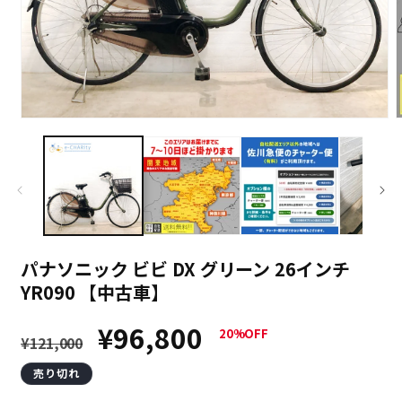
パナソニック ビビ DX グリーン 26インチ
YR090 【中古車】
通
セ
¥96,800
20%OFF
¥121,000
常
ー
売り切れ