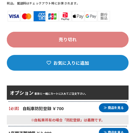
価
ル
税込。
配送料
はチェックアウト時に計算されます。
格
価
格
売り切れ
お気に入りに追加
オプション
車体と一緒にカートに入れてご注文下さい。
≫ 商品を見る
自転車防犯登録 ￥700
【必須】
※自転車所有の場合「防犯登録」は義務です。
≫ 商品を見る
1年間盗難補償 ￥3,000