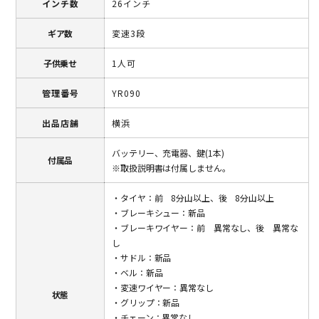
インチ数
26インチ
ギア数
変速3段
子供乗せ
1人可
管理番号
YR090
出品店舗
横浜
バッテリー、充電器、鍵(1本)
付属品
※取扱説明書は付属しません。
・タイヤ：前 8分山以上、後 8分山以上
・ブレーキシュー：新品
・ブレーキワイヤー：前 異常なし、後 異常な
し
・サドル：新品
・ベル：新品
・変速ワイヤー：異常なし
状態
・グリップ：新品
・チェーン：異常なし