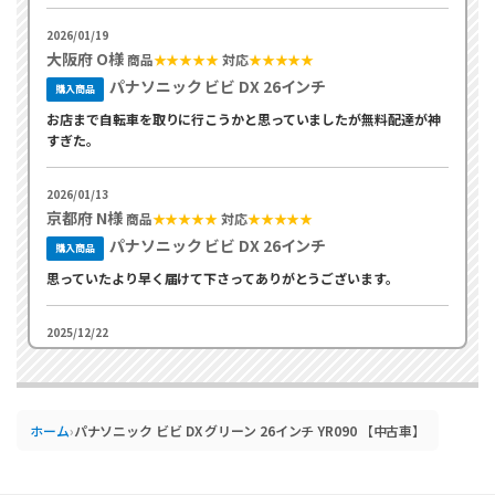
2026/01/19
大阪府 O様
商品
★★★★★
対応
★★★★★
パナソニック ビビ DX 26インチ
購入商品
お店まで自転車を取りに行こうかと思っていましたが無料配達が神
すぎた。
2026/01/13
京都府 N様
商品
★★★★★
対応
★★★★★
パナソニック ビビ DX 26インチ
購入商品
思っていたより早く届けて下さってありがとうございます。
2025/12/22
大坂府 S様
商品
★★★★★
対応
★★★★★
パナソニック ビジネスビビ 26インチ
購入商品
お値段も安く中古ですが綺麗な状態で不満無しです。
ホーム
›
パナソニック ビビ DX グリーン 26インチ YR090 【中古車】
2025/12/22
大坂府 K様
商品
★★★★★
対応
★★★★★