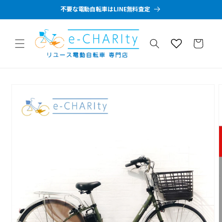
コンテン
不要な電動自転車はLINE無料査定
ツに進む
カ
ー
ト
商品情報
にスキッ
プ