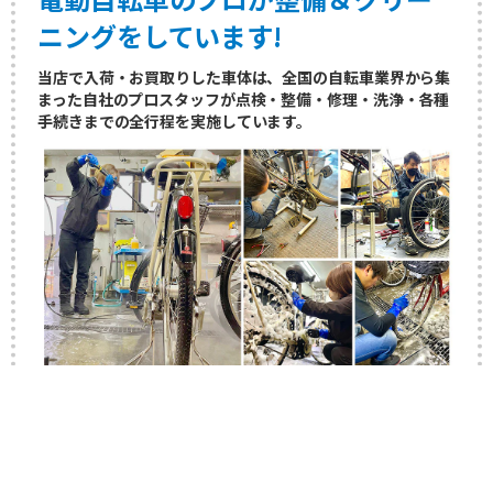
配送時にちゃんと説明があり、安心しました。届いてすぐに乗れる
のでとてもありがたかったです。
ニングをしています!
当店で入荷・お買取りした車体は、全国の自転車業界から集
2025/09/30
まった自社のプロスタッフが点検・整備・修理・洗浄・各種
大阪府 O様
商品
★★★★★
対応
★★★★★
手続きまでの全行程を実施しています。
パナソニック ビビ DX 26インチ
購入商品
置き配にしていただきましたが、電話で確認もしてくれて安心でし
た。
2025/09/30
大阪府 T様
商品
★★★★★
対応
★★★★★
パナソニック ビビ TX 24インチ
購入商品
綺麗に整備され非常に満足しています。ありがとうございました。
2025/09/23
大阪府 M様
商品
★★★★★
対応
★★★★★
パナソニック ビビNX 26インチ
購入商品
今のところは大満足です！できればバッテリーなしの電動自転車の
リユース（中古）でも安心の性能！
台数増やしてほしいかな。