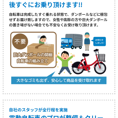
後すぐにお乗り頂けます!!
パナソニックの自転車購入させて頂きました。届けてくださった方
も丁寧に対応して頂きました。
自転車は完成したすぐ乗れる状態で、ダンボールなどに梱包
せずお届け致しますので、女性や高齢の方や巨大ダンボール
2025/12/11
の置き場がない場合でも不安なくお受け取り頂けます。
神奈川県 N様
商品
★★★★★
対応
★★★★★
パナソニック ビビ DX 26インチ
購入商品
購入前に今使ってる自転車のバッテリーが使える自転車を探してい
る旨を連絡させてもらい迅速に案内していただきました。
2025/10/28
東京都 S様
商品
★★★★★
対応
★★★★★
パナソニック ビビ DX 26インチ
購入商品
中古電動自転車とは思えないほど綺麗、しかも価格も他の販売店よ
り断然安い。
2025/10/06
兵庫県 O様
商品
★★★★★
対応
★★★★★
自社のスタッフが全行程を実施
パナソニック ビビ DX 26インチ
購入商品
電動自転車のプロが整備＆クリー